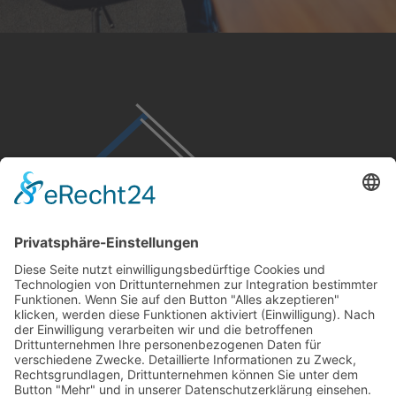
Kontakt
02831 91304-0
info@geldern-bau.de
Glockengasse 5
47608 Geldern