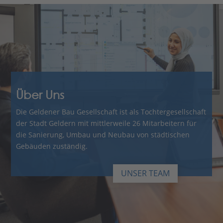
Über Uns
Die Geldener Bau Gesellschaft ist als Tochtergesellschaft
der Stadt Geldern mit mittlerweile 26 Mitarbeitern für
die Sanierung, Umbau und Neubau von städtischen
Gebäuden zuständig.
UNSER TEAM