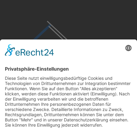
Kontakt
02831 91304-0
info@geldern-bau.de
Glockengasse 5
47608 Geldern
Rechtliches