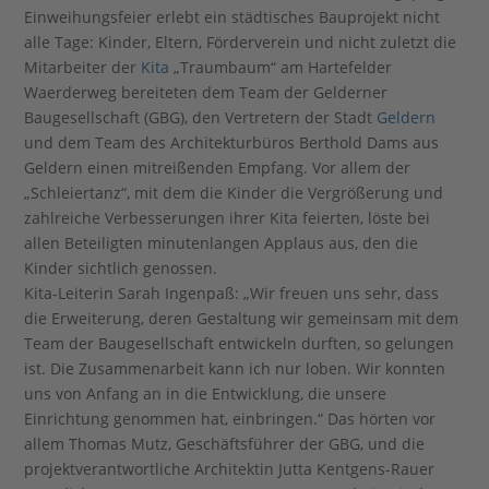
Einweihungsfeier erlebt ein städtisches Bauprojekt nicht
alle Tage: Kinder, Eltern, Förderverein und nicht zuletzt die
Mitarbeiter der
Kita
„Traumbaum“ am Har­tefelder
Waerderweg bereiteten dem Team der Gelderner
Baugesellschaft (GBG), den Vertretern der Stadt
Geldern
und dem Team des Architekturbüros Berthold Dams aus
Geldern einen mitreißenden Empfang. Vor allem der
„Schleiertanz“, mit dem die Kinder die Vergrößerung und
zahlreiche Verbesserungen ihrer Kita feierten, löste bei
allen Beteiligten minutenlangen Applaus aus, den die
Kinder sichtlich genossen.
Kita-Leiterin Sarah Ingenpaß: „Wir freuen uns sehr, dass
die Erweiterung, deren Gestaltung wir gemeinsam mit dem
Team der Baugesellschaft entwickeln durften, so gelungen
ist. Die Zusammenarbeit kann ich nur loben. Wir konnten
uns von Anfang an in die Entwicklung, die unsere
Einrichtung genommen hat, einbringen.“ Das hörten vor
allem Thomas Mutz, Geschäftsführer der GBG, und die
projektverantwortliche Architektin Jutta Kentgens-Rauer