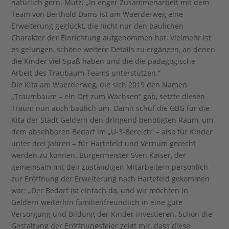
natürlich gern. Mutz: „In enger Zusammenarbeit mit dem
Team von Berthold Dams ist am Waerderweg eine
Erweiterung geglückt, die nicht nur den baulichen
Charakter der Einrichtung aufgenommen hat. Vielmehr ist
es gelungen, schöne weitere Details zu ergänzen, an denen
die Kinder viel Spaß haben und die die pädagogische
Arbeit des Traubaum-Teams unterstützen.“
Die Kita am Waerderweg, die sich 2019 den Namen
„Traumbaum – ein Ort zum Wachsen“ gab, setzte diesen
Traum nun auch baulich um. Damit schuf die GBG für die
Kita der Stadt Geldern den dringend benötigten Raum, um
dem absehbaren Bedarf im „U-3-Bereich“ – also für Kinder
unter drei Jahren – für Hartefeld und Vernum gerecht
werden zu können. Bürgermeister Sven Kaiser, der
gemeinsam mit den zuständigen Mitarbeitern persönlich
zur Eröffnung der Erweiterung nach Hartefeld gekommen
war: „Der Bedarf ist einfach da, und wir möchten in
Geldern weiterhin familienfreundlich in eine gute
Versorgung und Bildung der Kinder investieren. Schon die
Gestaltung der Eröffnungsfeier zeigt mir, dass diese