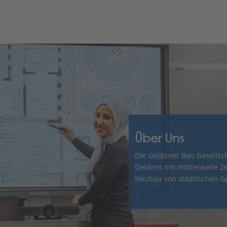
Über Uns
Die Geldener Bau Gesellscha
Geldern mit mittlerweile 2
Neubau von städtischen G