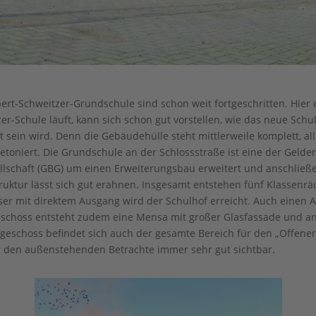
ert-Schweitzer-Grundschule sind schon weit fortgeschritten. Hier 
r-Schule läuft, kann sich schon gut vorstellen, wie das neue Sch
t sein wird. Denn die Gebäudehülle steht mittlerweile komplett, 
oniert. Die Grundschule an der Schlossstraße ist eine der Gelder
lschaft (GBG) um einen Erweiterungsbau erweitert und anschließe
truktur lässt sich gut erahnen. Insgesamt entstehen fünf Klassen
r mit direktem Ausgang wird der Schulhof erreicht. Auch einen Au
eschoss entsteht zudem eine Mensa mit großer Glasfassade und an
dgeschoss befindet sich auch der gesamte Bereich für den „Offene
für den außenstehenden Betrachte immer sehr gut sichtbar.