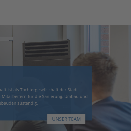
ft ist als Tochtergesellschaft der Stadt
6 Mitarbeitern für die Sanierung, Umbau und
ebäuden zuständig.
UNSER TEAM