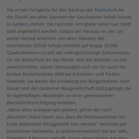
Die ersten Fertigteile für den Neubau der
Realschule
An
der Fleuth am alten Standort der Geschwister-Scholl-Schule
in
Geldern
stehen. Die nächsten Fertigteile sollen laut Stadt
bald angeliefert werden, sodass der Neubau An der Ley
weiter Gestalt annimmt. Am alten Standort der
Geschwister-Scholl-Schule entsteht auf knapp 20.000
Quadratmetern zurzeit der mehrgeschossige Schulneubau
für die Realschule An der Fleuth. Wie die Arbeiten zurzeit
voranschreiten, davon überzeugten sich vor Ort auch die
beiden Realschulleiter Wilfried Schönherr und Torben
Sowinski. Sie waren der Einladung von Bürgermeister Sven
Kaiser und der Gelderner Baugesellschaft (GBG) gefolgt, die
in regelmäßigen Abständen zu einer gemeinsamen
Baustellenbesichtigung einladen.
„Wenn alles so klappt wie geplant, gehen wir nach
aktuellem Stand davon aus, dass die Rohbauarbeiten bis
Ende September fertiggestellt sein werden“, berichtet Jan
Butzheinen-Denkewitz, projektverantwortlich bei der GBG.
Eigentlich hatte man gehofft, schon etwas früher mit dem